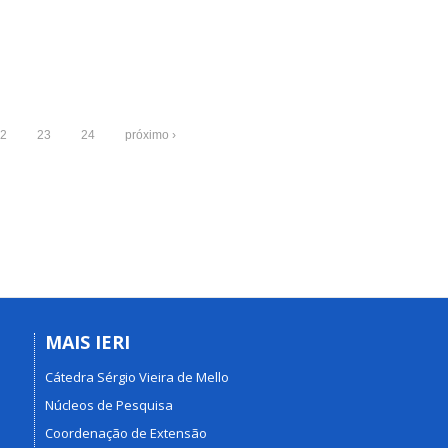
2
23
24
próximo ›
MAIS IERI
Cátedra Sérgio Vieira de Mello
Núcleos de Pesquisa
Coordenação de Extensão