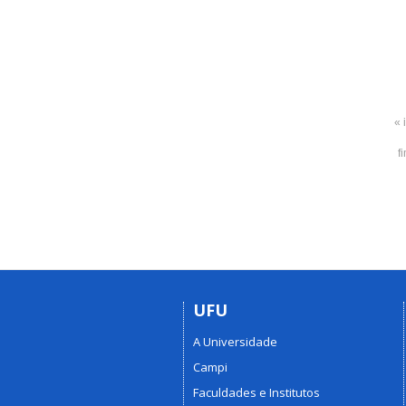
« 
f
UFU
A Universidade
Campi
Faculdades e Institutos