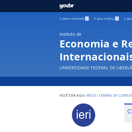
GOVBR
Ir para o conteúdo
1
Ir para o menu
2
Ir pa
Instituto de
Economia e R
Internacionai
UNIVERSIDADE FEDERAL DE UBERL
INÍCIO
/
CENTRAL DE CONTE
C