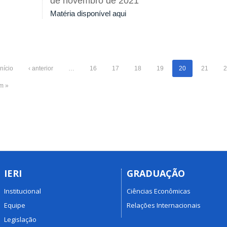
de novembro de 2021
Matéria disponível aqui
início
‹ anterior
…
16
17
18
19
20
21
2
im »
IERI
GRADUAÇÃO
Institucional
Ciências Econômicas
Equipe
Relações Internacionais
Legislação