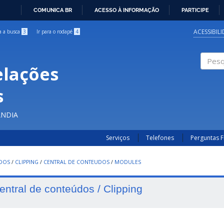
COMUNICA BR
ACESSO À INFORMAÇÃO
PARTICIPE
IR
PARA
ACESSIBIL
ra a busca
3
Ir para o rodapé
4
O
CONTEÚDO
elações
Pesqui
s
ÂNDIA
Serviços
Telefones
Perguntas 
UDOS
/
CLIPPING
/
CENTRAL DE CONTEUDOS
/
MODULES
entral de conteúdos / Clipping