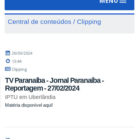
MENU
Toggle
navigat
Central de conteúdos / Clipping
26/03/2024
13:44
Clipping
TV Paranaíba - Jornal Paranaíba -
Reportagem - 27/02/2024
IPTU em Uberlândia
Matéria disponível aqui!