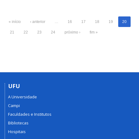
« início
‹ anterior
…
16
17
18
19
20
21
22
23
24
próximo ›
fim »
UFU
A Universidade
Campi
Faculdades e Institutos
Bibliotecas
Hospitais