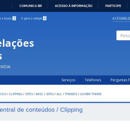
COMUNICA BR
ACESSO À INFORMAÇÃO
PARTICIPE
IR
PARA
ACESSIBIL
ra a busca
3
Ir para o rodapé
4
O
CONTEÚDO
elações
Pesqui
s
ÂNDIA
Serviços
Telefones
Perguntas 
UDOS
/
CLIPPING
/
SITES
/
MISC
/
SITES
/
ALL
/
THEMES
/
GOVBR THEME
entral de conteúdos / Clipping