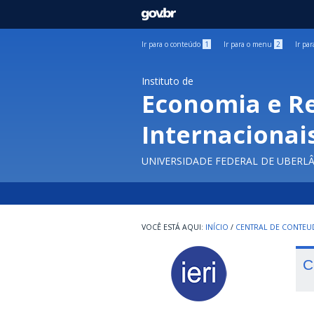
GOVBR
Ir para o conteúdo
1
Ir para o menu
2
Ir pa
Instituto de
Economia e R
Internacionai
UNIVERSIDADE FEDERAL DE UBERL
INÍCIO
/
CENTRAL DE CONTE
C