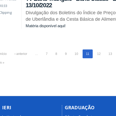
13/10/2022
10:33
Clipping
Divulgação dos Boletins do Índice de Preç
de Uberlândia e da Cesta Básica de Alimen
Matéria disponível aqui!
início
‹ anterior
…
7
8
9
10
11
12
13
im »
IERI
GRADUAÇÃO