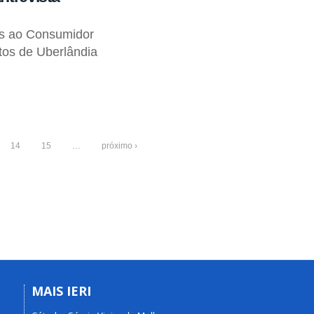
os ao Consumidor
tos de Uberlândia
14
15
…
próximo ›
MAIS IERI