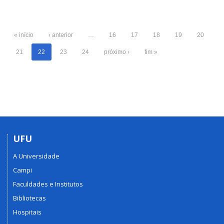
« início
‹ anterior
…
16
17
18
19
20
21
22
23
24
próximo ›
fim »
UFU
A Universidade
Campi
Faculdades e Institutos
Bibliotecas
Hospitais