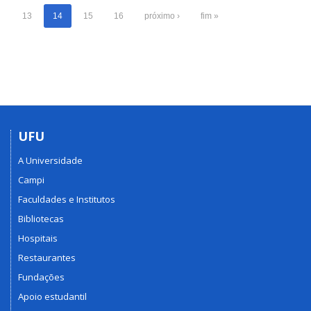
13
14
15
16
próximo ›
fim »
UFU
A Universidade
Campi
Faculdades e Institutos
Bibliotecas
Hospitais
Restaurantes
Fundações
Apoio estudantil