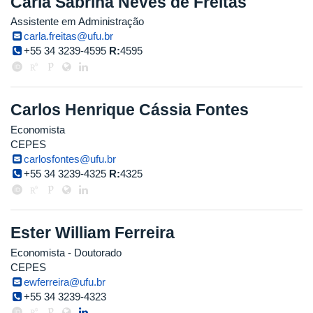
Carla Sabrina Neves de Freitas
Assistente em Administração
carla.freitas@ufu.br
+55 34 3239-4595
R:
4595
Carlos Henrique Cássia Fontes
Economista
CEPES
carlosfontes@ufu.br
+55 34 3239-4325
R:
4325
Ester William Ferreira
Economista
- Doutorado
CEPES
ewferreira@ufu.br
+55 34 3239-4323