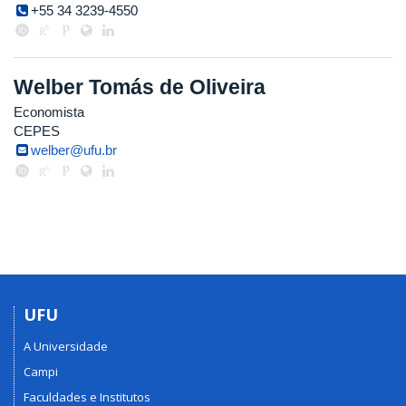
+55 34 3239-4550
Welber Tomás de Oliveira
Economista
CEPES
welber@ufu.br
UFU
A Universidade
Campi
Faculdades e Institutos