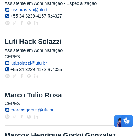
Assistente em Administração
- Especialização
jussarasilva@ufu.br
+55 34 3239-4157
R:
4327
Luti Hack Solazzi
Assistente em Administração
CEPES
luti.solazzi@ufu.br
+55 34 3239-4172
R:
4325
Marco Tulio Rosa
CEPES
marcosgerais@ufu.br
Marcos Henrique Godoi Gonzalez