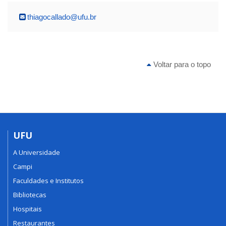
thiagocallado@ufu.br
Voltar para o topo
UFU
A Universidade
Campi
Faculdades e Institutos
Bibliotecas
Hospitais
Restaurantes