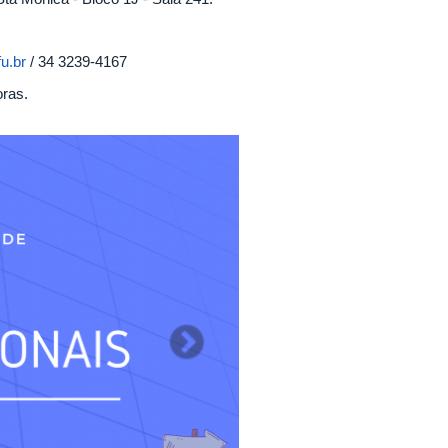
u.br
/ 34 3239-4167
oras.
Next