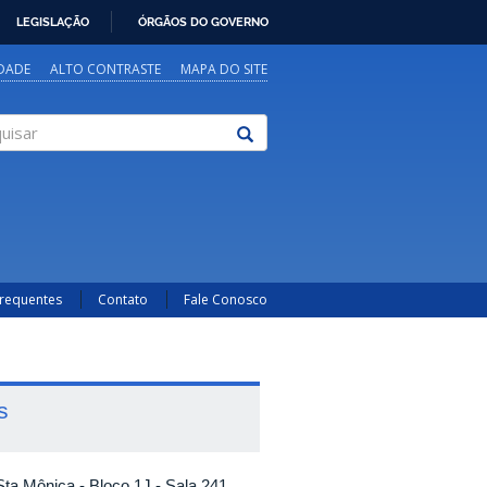
LEGISLAÇÃO
ÓRGÃOS DO GOVERNO
IDADE
ALTO CONTRASTE
MAPA DO SITE
sar
Frequentes
Contato
Fale Conosco
s
ta Mônica - Bloco 1J - Sala 241.