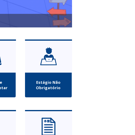
de
Estágio Não
tar
Obrigatório