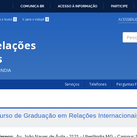
COMUNICA BR
ACESSO À INFORMAÇÃO
PARTICIPE
IR
PARA
ACESSIBIL
ra a busca
3
Ir para o rodapé
4
O
CONTEÚDO
elações
Pesqui
s
ÂNDIA
Serviços
Telefones
Perguntas 
urso de Graduação em Relações Internacionai
ereço
: Av. João Naves de Ávila - 2121 - Uberlândia MG - Campus S