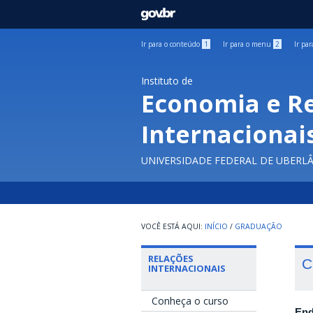
GOVBR
Ir para o conteúdo
1
Ir para o menu
2
Ir pa
Instituto de
Economia e R
Internacionai
UNIVERSIDADE FEDERAL DE UBERL
INÍCIO
/
GRADUAÇÃO
RELAÇÕES
C
INTERNACIONAIS
Conheça o curso
End