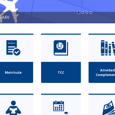
SARI
Ativida
Matrícula
TCC
Complemen