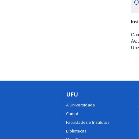
O
Ins
Cam
Av. 
Ube
UFU
A Universidade
Campi
Faculdades e Institutos
Bibliotecas