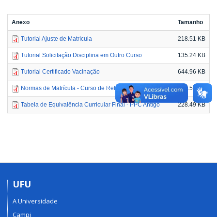
Anexo
Tamanho
Tutorial Ajuste de Matrícula
218.51 KB
Tutorial Solicitação Disciplina em Outro Curso
135.24 KB
Tutorial Certificado Vacinação
644.96 KB
Normas de Matrícula - Curso de Relações Internacionais
160.57 KB
Tabela de Equivalência Curricular Final - PPC Antigo
228.49 KB
UFU
A Universidade
Campi