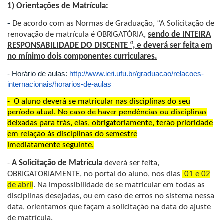
1) Orientações de Matrícula:
-
De acordo com as Normas de Graduação, “A Solicitação de
renovação de matrícula é OBRIGATÓRIA,
sendo de INTEIRA
RESPONSABILIDADE DO DISCENTE “, e deverá ser feita em
no mínimo dois componentes curriculares.
- Horário de aulas:
http://www.ieri.ufu.br/graduacao/relacoes-
internacionais/horarios-de-aulas
-
O aluno deverá se matricular nas disciplinas do seu
período atual. No caso de haver pendências ou disciplinas
deixadas para trás, elas, obrigatoriamente, terão prioridade
em relação às disciplinas do semestre
imediatamente seguinte.
-
A S
olicitação de Matrícula
deverá ser feita,
OBRIGATORIAMENTE, no portal do aluno, nos dias
01 e 02
de abril
. Na impossibilidade de se matricular em todas as
disciplinas desejadas, ou em caso de erros no sistema nessa
data, orientamos que façam a solicitação na data do ajuste
de matrícula.