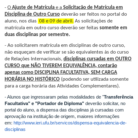
-
O
Ajuste de Matrícula
e a
Solicitação de Matrícula
em
Disciplina de Outro Curso
deverão ser feitos no portal do
aluno, nos dias
08 e 09 de abril.
As solicitações de
matrícula em outro curso deverão ser feitas
somente em
duas disciplinas por semestre.
- Ao solicitarem matrícula em disciplinas de outro curso,
não esqueçam de verificar se são equivalentes às do curso
de Relações Internacionais,
disciplinas cursadas em OUTRO
CURSO que NÃO TIVEREM EQUIVALÊNCIA, contarão
apenas como DISCIPLINA FACULTATIVA, SEM CARGA
HORÁRIA NO HISTÓRICO
(podendo ser utilizada somente
para a carga horária das Atividades Complementares).
- Alunos que ingressaram pelas modalidades de "
Transferência
Facultativa" e "Portador de Diploma"
deverão solicitar, no
portal do aluno, a dispensa das disciplinas já cursadas com
aprovação na instituição de origem, maiores informações
em:
http://www.ieri.ufu.br/servicos/dispensa-equivalencia-de-
disciplinas