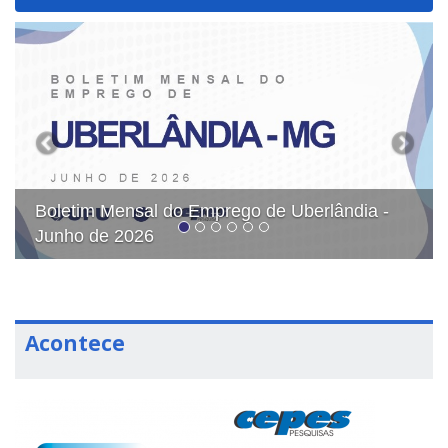
navigat
Previous
Next
 Emprego de Uberlândia -
Boletins do Índice de
Cesta Básica de Uberl
Acontece