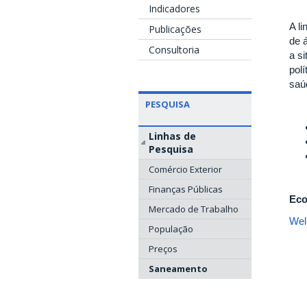
Indicadores
A l
Publicações
de 
Consultoria
a s
pol
saú
PESQUISA
Linhas de
Pesquisa
Comércio Exterior
Finanças Públicas
Eco
Mercado de Trabalho
Wel
População
Preços
Saneamento