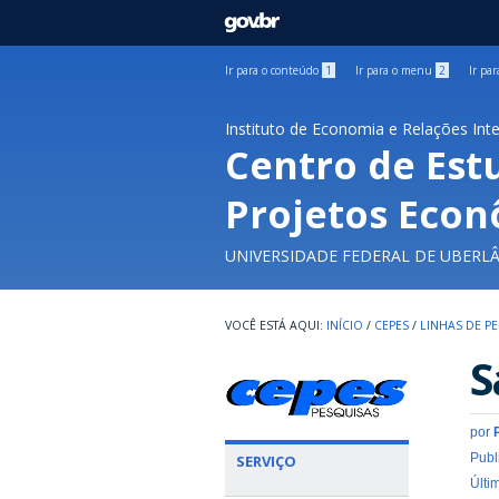
GOVBR
Ir para o conteúdo
1
Ir para o menu
2
Ir pa
Instituto de Economia e Relações Int
Centro de Est
Projetos Econ
UNIVERSIDADE FEDERAL DE UBERL
INÍCIO
/
CEPES
/
LINHAS DE P
S
por
Publ
SERVIÇO
Últi