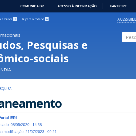
COMUNICA BR
ACESSO À INFORMAÇÃO
PARTICIPE
IR
PARA
ACESSIBIL
ra a busca
3
Ir para o rodapé
4
O
CONTEÚDO
ernacionais
udos, Pesquisas e
Pesqui
ômico-sociais
ÂNDIA
ESQUISA
aneamento
Portal IERI
icado: 08/05/2020 - 14:38
ma modificação: 21/07/2023 - 09:21