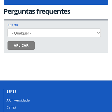
navigat
Perguntas frequentes
SETOR
APLICAR
UFU
A Universidade
Campi