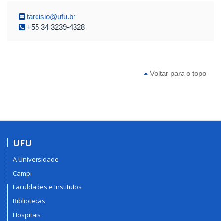
tarcisio@ufu.br
+55 34 3239-4328
Voltar para o topo
UFU
A Universidade
Campi
Faculdades e Institutos
Bibliotecas
Hospitais