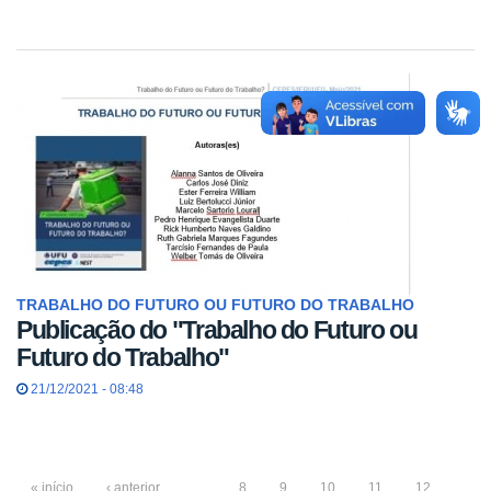
TRABALHO DO FUTURO OU FUTURO DO TRABALHO
Publicação do "Trabalho do Futuro ou
Futuro do Trabalho"
21/12/2021 - 08:48
« início
‹ anterior
…
8
9
10
11
12