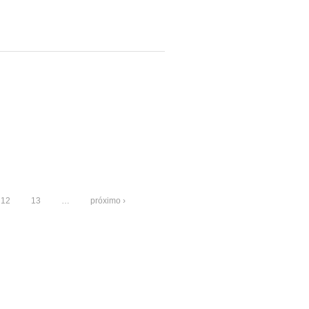
12
13
…
próximo ›