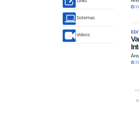
Áre
Links
31
Sistemas
EDI
Vídeos
Va
In
Áre
31
« 
f