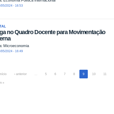
a: Economia Política Internacional
/05/2024 - 16:53
TAL
ga no Quadro Docente para Movimentação
terna
a: Microeconomia
/05/2024 - 16:49
início
‹ anterior
…
5
6
7
8
9
10
11
im »