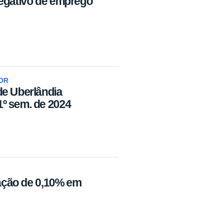
negativo de emprego
OR
de Uberlândia
º sem. de 2024
lação de 0,10% em