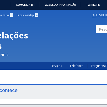
COMUNICA BR
ACESSO À INFORMAÇÃO
PARTICIPE
IR
PARA
ACESSIBIL
ra a busca
3
Ir para o rodapé
4
O
CONTEÚDO
elações
Pesqui
s
ÂNDIA
Serviços
Telefones
Perguntas 
contece