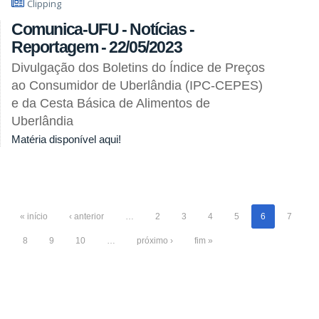
Clipping
Comunica-UFU - Notícias -
Reportagem - 22/05/2023
Divulgação dos Boletins do Índice de Preços
ao Consumidor de Uberlândia (IPC-CEPES)
e da Cesta Básica de Alimentos de
Uberlândia
Matéria disponível aqui!
« início
‹ anterior
…
2
3
4
5
6
7
8
9
10
…
próximo ›
fim »