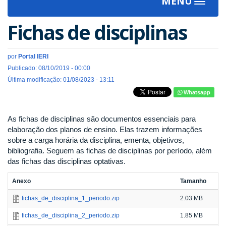
MENU
Toggle
navigat
Fichas de disciplinas
por
Portal IERI
Publicado: 08/10/2019 - 00:00
Última modificação: 01/08/2023 - 13:11
Whatsapp
As fichas de disciplinas são documentos essenciais para
elaboração dos planos de ensino. Elas trazem informações
sobre a carga horária da disciplina, ementa, objetivos,
bibliografia. Seguem as fichas de disciplinas por período, além
das fichas das disciplinas optativas.
Anexo
Tamanho
fichas_de_disciplina_1_periodo.zip
2.03 MB
fichas_de_disciplina_2_periodo.zip
1.85 MB