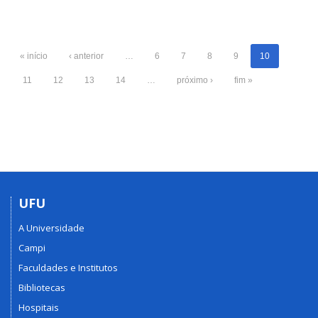
« início
‹ anterior
…
6
7
8
9
10
11
12
13
14
…
próximo ›
fim »
UFU
A Universidade
Campi
Faculdades e Institutos
Bibliotecas
Hospitais