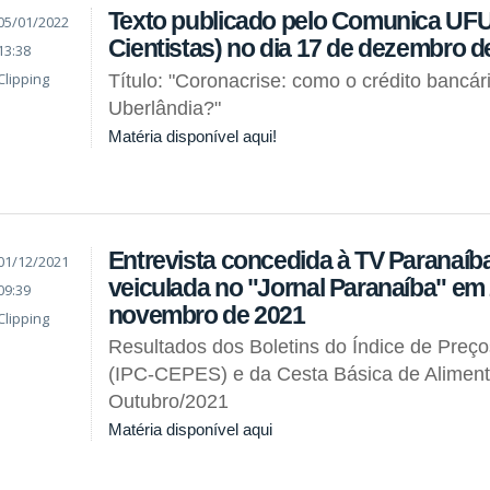
Texto publicado pelo Comunica UFU
05/01/2022
Cientistas) no dia 17 de dezembro d
13:38
Clipping
Título: "Coronacrise: como o crédito bancár
Uberlândia?"
Matéria disponível aqui!
Entrevista concedida à TV Paranaíba
01/12/2021
veiculada no "Jornal Paranaíba" em
09:39
novembro de 2021
Clipping
Resultados dos Boletins do Índice de Preç
(IPC-CEPES) e da Cesta Básica de Alimen
Outubro/2021
Matéria disponível aqui