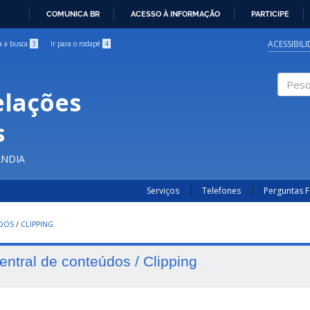
COMUNICA BR
ACESSO À INFORMAÇÃO
PARTICIPE
IR
PARA
ACESSIBIL
ra a busca
3
Ir para o rodapé
4
O
CONTEÚDO
elações
Pesqui
s
ÂNDIA
Serviços
Telefones
Perguntas 
UDOS
/
CLIPPING
entral de conteúdos / Clipping