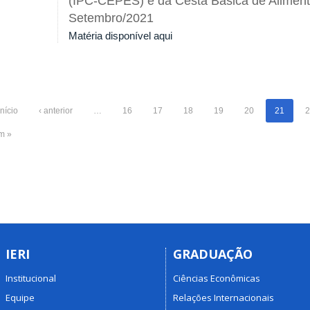
(IPC-CEPES) e da Cesta Básica de Alimen
Setembro/2021
Matéria disponível aqui
início
‹ anterior
…
16
17
18
19
20
21
2
im »
IERI
GRADUAÇÃO
Institucional
Ciências Econômicas
Equipe
Relações Internacionais