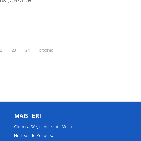
tos (CBA) de
2
23
24
próximo ›
MAIS IERI
Cátedra Sérgio Vieira de Mello
Núcleos de Pesquisa