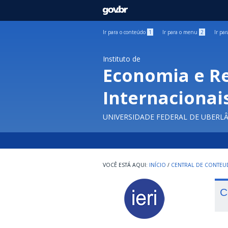
GOVBR
Ir para o conteúdo
1
Ir para o menu
2
Ir pa
Instituto de
Economia e R
Internacionai
UNIVERSIDADE FEDERAL DE UBERL
INÍCIO
/
CENTRAL DE CONTE
C