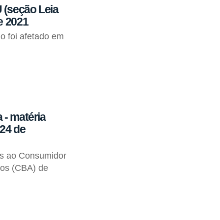
 (seção Leia
e 2021
io foi afetado em
 - matéria
 24 de
os ao Consumidor
tos (CBA) de