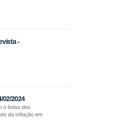
vista -
4/02/2024
m o bolso dos
to da inflação em