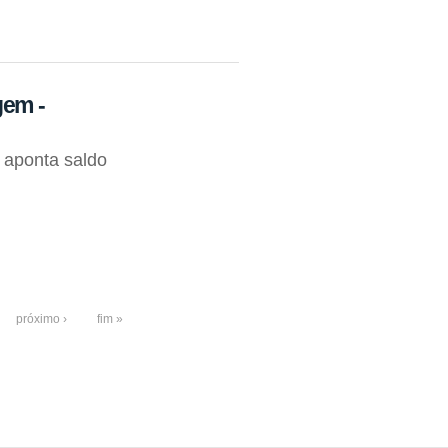
gem -
 aponta saldo
próximo ›
fim »