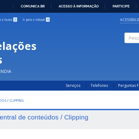
COMUNICA BR
ACESSO À INFORMAÇÃO
PARTICIPE
IR
PARA
ACESSIBIL
ra a busca
3
Ir para o rodapé
4
O
CONTEÚDO
elações
Pesqui
s
ÂNDIA
Serviços
Telefones
Perguntas 
UDOS
/
CLIPPING
entral de conteúdos / Clipping