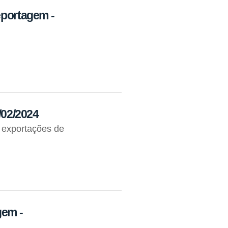
eportagem -
3/02/2024
 exportações de
gem -