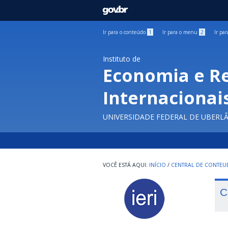
GOVBR
Ir para o conteúdo
1
Ir para o menu
2
Ir pa
Instituto de
Economia e R
Internacionai
UNIVERSIDADE FEDERAL DE UBERL
INÍCIO
/
CENTRAL DE CONTE
C