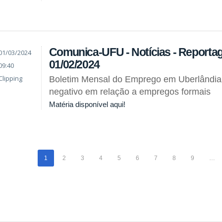
Comunica-UFU - Notícias - Reporta
01/03/2024
01/02/2024
09:40
Clipping
Boletim Mensal do Emprego em Uberlândia
negativo em relação a empregos formais
Matéria disponível aqui!
1
2
3
4
5
6
7
8
9
…