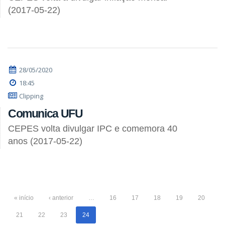
(2017-05-22)
28/05/2020
18:45
Clipping
Comunica UFU
CEPES volta divulgar IPC e comemora 40
anos (2017-05-22)
« início
‹ anterior
…
16
17
18
19
20
21
22
23
24