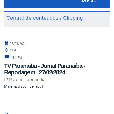
MENU
Toggle
navigat
Central de conteúdos / Clipping
26/03/2024
13:44
Clipping
TV Paranaíba - Jornal Paranaíba -
Reportagem - 27/02/2024
IPTU em Uberlândia
Matéria disponível aqui!