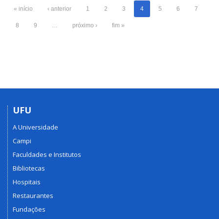
« início
‹ anterior
1
2
3
4
5
6
7
8
9
…
próximo ›
fim »
UFU
A Universidade
Campi
Faculdades e Institutos
Bibliotecas
Hospitais
Restaurantes
Fundações