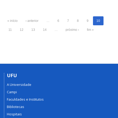
« início
‹ anterior
…
6
7
8
9
10
11
12
13
14
…
próximo ›
fim »
UFU
A Universidade
Campi
Faculdades e Institutos
Bibliotecas
Hospitais