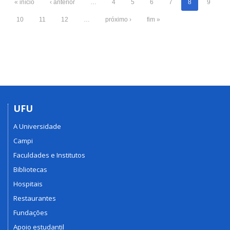
« início
‹ anterior
…
4
5
6
7
8
9
10
11
12
…
próximo ›
fim »
UFU
A Universidade
Campi
Faculdades e Institutos
Bibliotecas
Hospitais
Restaurantes
Fundações
Apoio estudantil