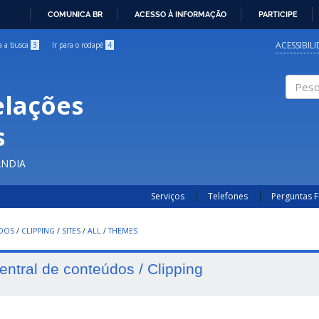
COMUNICA BR
ACESSO À INFORMAÇÃO
PARTICIPE
IR
PARA
ACESSIBIL
ra a busca
3
Ir para o rodapé
4
O
CONTEÚDO
elações
Pesqui
s
ÂNDIA
Serviços
Telefones
Perguntas 
UDOS
/
CLIPPING
/
SITES
/
ALL
/
THEMES
entral de conteúdos / Clipping