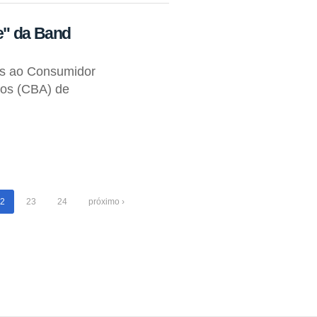
e" da Band
os ao Consumidor
tos (CBA) de
2
23
24
próximo ›