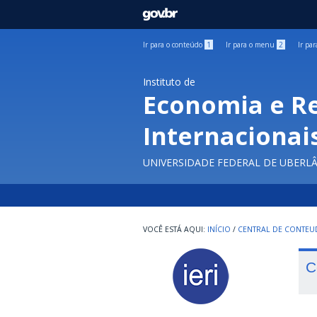
GOVBR
Ir para o conteúdo
1
Ir para o menu
2
Ir pa
Instituto de
Economia e R
Internacionai
UNIVERSIDADE FEDERAL DE UBERL
INÍCIO
/
CENTRAL DE CONTE
C