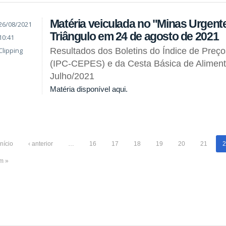
Matéria veiculada no "Minas Urgent
26/08/2021
Triângulo em 24 de agosto de 2021
10:41
Clipping
Resultados dos Boletins do Índice de Preç
(IPC-CEPES) e da Cesta Básica de Alimen
Julho/2021
Matéria disponível aqui.
início
‹ anterior
…
16
17
18
19
20
21
2
im »