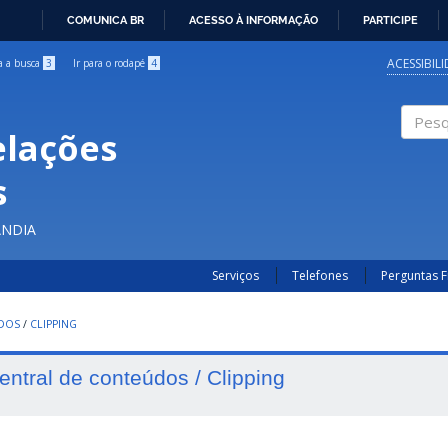
COMUNICA BR
ACESSO À INFORMAÇÃO
PARTICIPE
IR
PARA
ACESSIBIL
ra a busca
3
Ir para o rodapé
4
O
CONTEÚDO
elações
Pesqui
s
ÂNDIA
Serviços
Telefones
Perguntas 
UDOS
/
CLIPPING
entral de conteúdos / Clipping