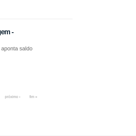
gem -
 aponta saldo
próximo ›
fim »