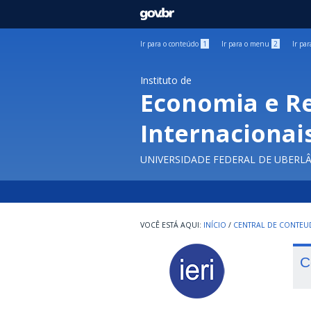
GOVBR
Ir para o conteúdo
1
Ir para o menu
2
Ir pa
Instituto de
Economia e R
Internacionai
UNIVERSIDADE FEDERAL DE UBERL
INÍCIO
/
CENTRAL DE CONTE
C