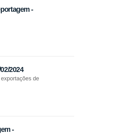
eportagem -
3/02/2024
 exportações de
gem -