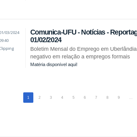
Comunica-UFU - Notícias - Reporta
01/03/2024
01/02/2024
09:40
Clipping
Boletim Mensal do Emprego em Uberlândia
negativo em relação a empregos formais
Matéria disponível aqui!
1
2
3
4
5
6
7
8
9
…