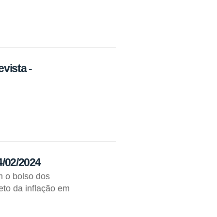
vista -
4/02/2024
m o bolso dos
to da inflação em