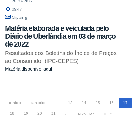
28/03/2022
09:47
Clipping
Matéria elaborada e veiculada pelo
Diário de Uberlândia em 03 de março
de 2022
Resultados dos Boletins do Índice de Preços
ao Consumidor (IPC-CEPES)
Matéria disponível aqui
« início
‹ anterior
…
13
14
15
16
17
18
19
20
21
…
próximo ›
fim »