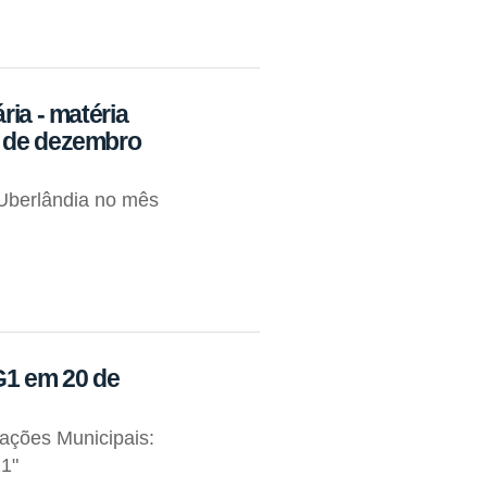
ria - matéria
7 de dezembro
Uberlândia no mês
G1 em 20 de
mações Municipais:
21"