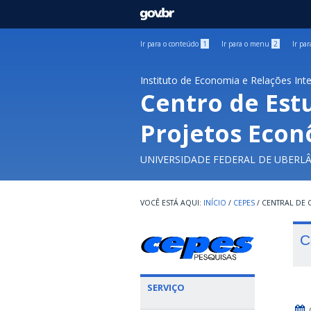
GOVBR
Ir para o conteúdo
1
Ir para o menu
2
Ir pa
Instituto de Economia e Relações Int
Centro de Est
Projetos Econ
UNIVERSIDADE FEDERAL DE UBERL
INÍCIO
/
CEPES
/
CENTRAL DE
C
SERVIÇO