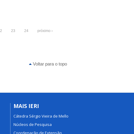
2
23
24
próximo ›
Voltar para o topo
MAIS IERI
Cátedra Sérgio Vieira de Mello
Núcleos de Pesquisa
Coordenação de Extensão