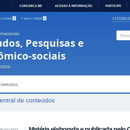
COMUNICA BR
ACESSO À INFORMAÇÃO
PARTICIPE
IR
PARA
ACESSIBIL
ra a busca
3
Ir para o rodapé
4
O
CONTEÚDO
ernacionais
udos, Pesquisas e
Pesqui
ômico-sociais
ÂNDIA
 CONTEUDOS
entral de conteúdos
Matéria elaborada e publicada pel
05/01/2022