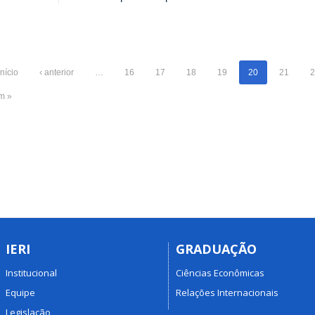
início
‹ anterior
…
16
17
18
19
20
21
2
im »
IERI
GRADUAÇÃO
Institucional
Ciências Econômicas
Equipe
Relações Internacionais
Legislação