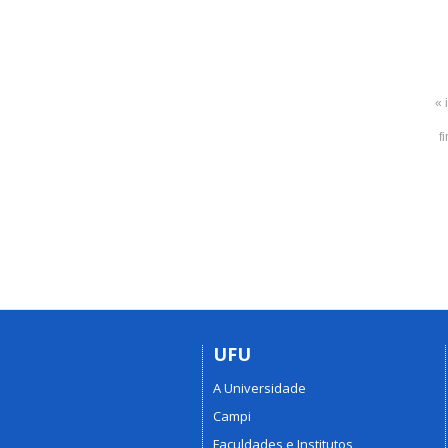
« 
f
UFU
A Universidade
Campi
Faculdades e Institutos