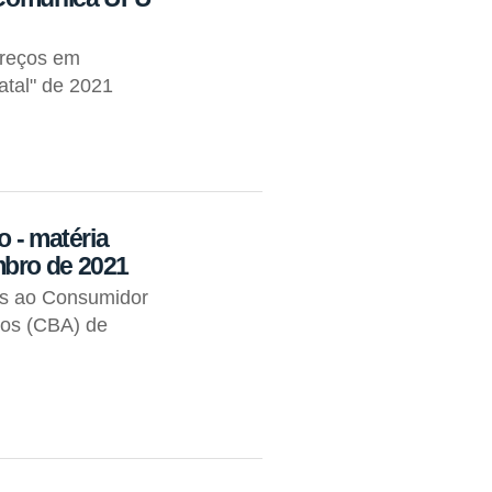
Preços em
atal" de 2021
o - matéria
mbro de 2021
os ao Consumidor
tos (CBA) de