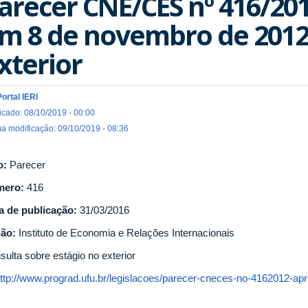
arecer CNE/CES nº 416/20
m 8 de novembro de 2012 
xterior
Portal IERI
icado: 08/10/2019 - 00:00
ma modificação: 09/10/2019 - 08:36
o:
Parecer
mero:
416
a de publicação:
31/03/2016
gão:
Instituto de Economia e Relações Internacionais
sulta sobre estágio no exterior
ttp://www.prograd.ufu.br/legislacoes/parecer-cneces-no-4162012-ap