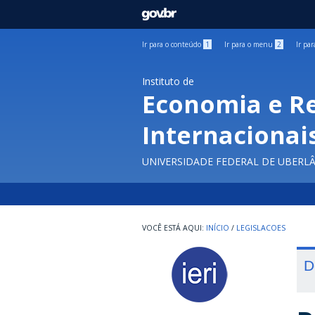
GOVBR
Ir para o conteúdo
1
Ir para o menu
2
Ir pa
Instituto de
Economia e R
Internacionai
UNIVERSIDADE FEDERAL DE UBERL
INÍCIO
/
LEGISLACOES
D