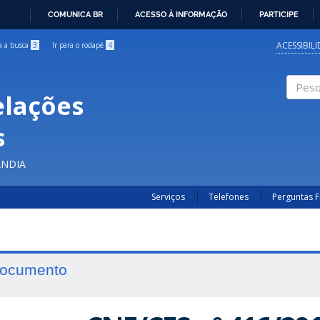
COMUNICA BR
ACESSO À INFORMAÇÃO
PARTICIPE
IR
PARA
ACESSIBIL
ra a busca
3
Ir para o rodapé
4
O
CONTEÚDO
elações
Pesqui
s
ÂNDIA
Serviços
Telefones
Perguntas 
ocumento