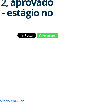
12, aprovado
- estágio no
Whatsapp
rovado-em-8-de...