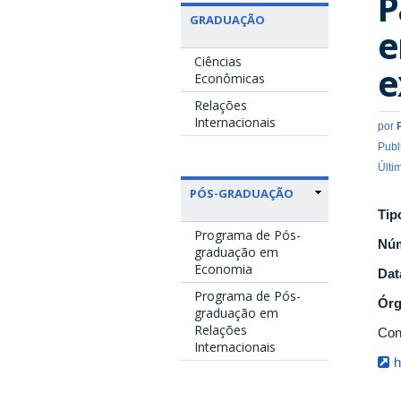
P
GRADUAÇÃO
e
Ciências
e
Econômicas
Relações
Internacionais
por
Publ
Últi
PÓS-GRADUAÇÃO
Tip
Programa de Pós-
Nú
graduação em
Economia
Dat
Programa de Pós-
Ór
graduação em
Relações
Con
Internacionais
h