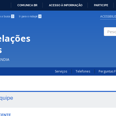
COMUNICA BR
ACESSO À INFORMAÇÃO
PARTICIPE
IR
PARA
ACESSIBIL
ra a busca
3
Ir para o rodapé
4
O
CONTEÚDO
elações
Pesqui
s
ÂNDIA
Serviços
Telefones
Perguntas 
quipe
CENTE