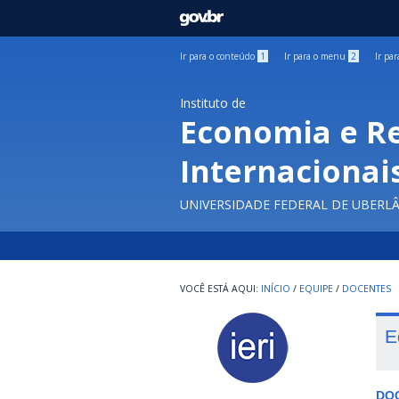
GOVBR
Ir para o conteúdo
1
Ir para o menu
2
Ir pa
Instituto de
Economia e R
Internacionai
UNIVERSIDADE FEDERAL DE UBERL
INÍCIO
/
EQUIPE
/
DOCENTES
E
DO