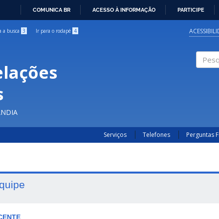
COMUNICA BR
ACESSO À INFORMAÇÃO
PARTICIPE
IR
PARA
ACESSIBIL
ra a busca
3
Ir para o rodapé
4
O
CONTEÚDO
elações
Pesqui
s
ÂNDIA
Serviços
Telefones
Perguntas 
quipe
CENTE