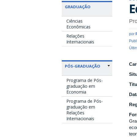
E
GRADUAÇÃO
Ciências
Pro
Econômicas
por
Relações
Internacionais
Publ
Últi
Car
PÓS-GRADUAÇÃO
Sit
Programa de Pós-
Tit
graduação em
Economia
Dat
Programa de Pós-
Reg
graduação em
Relações
Fo
Internacionais
Gra
eco
teo