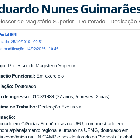
duardo Nunes Guimarãe
fessor do Magistério Superior
- Doutorado
- Dedicação 
Portal IERI
icado: 25/10/2019 - 09:51
ma modificação: 14/02/2025 - 10:45
go:
Professor do Magistério Superior
uação Funcional:
Em exercício
ulação:
Doutorado
a de ingresso:
01/03/1989 (37 anos, 5 meses, 3 dias)
ime de Trabalho:
Dedicação Exclusiva
rmação:
duado em Ciências Econômicas na UFU, com mestrado em
nomia/planejamento regional e urbano na UFMG, doutorado em
ria econômica na UNICAMP e pós-doutorado na "School of global