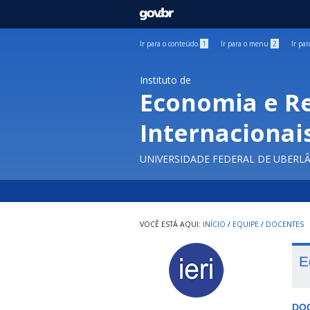
GOVBR
Ir para o conteúdo
1
Ir para o menu
2
Ir pa
Instituto de
Economia e R
Internacionai
UNIVERSIDADE FEDERAL DE UBERL
INÍCIO
/
EQUIPE
/
DOCENTES
E
DO