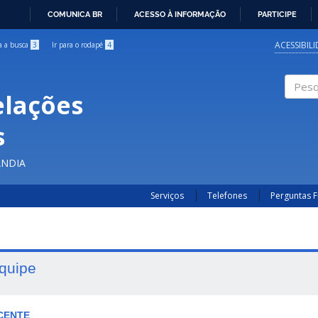
COMUNICA BR
ACESSO À INFORMAÇÃO
PARTICIPE
IR
PARA
ACESSIBIL
ra a busca
3
Ir para o rodapé
4
O
CONTEÚDO
elações
Pesqui
s
ÂNDIA
Serviços
Telefones
Perguntas 
quipe
CENTE