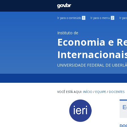
GOVBR
Ir para o conteúdo
1
Ir para o menu
2
Ir pa
Instituto de
Economia e R
Internacionai
UNIVERSIDADE FEDERAL DE UBERL
INÍCIO
/
EQUIPE
/
DOCENTES
E
DO