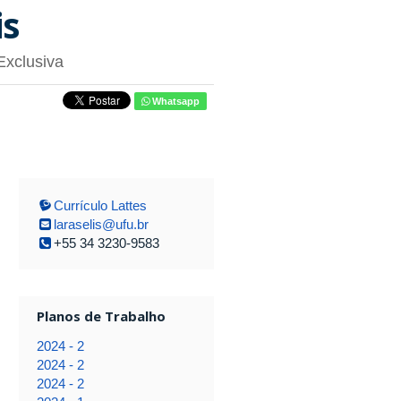
is
Exclusiva
Whatsapp
Currículo Lattes
laraselis@ufu.br
+55 34 3230-9583
Planos de Trabalho
2024 - 2
2024 - 2
2024 - 2