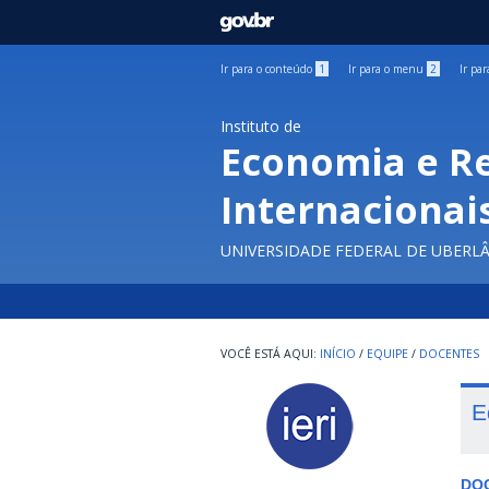
GOVBR
Ir para o conteúdo
1
Ir para o menu
2
Ir pa
Instituto de
Economia e R
Internacionai
UNIVERSIDADE FEDERAL DE UBERL
INÍCIO
/
EQUIPE
/
DOCENTES
E
DO