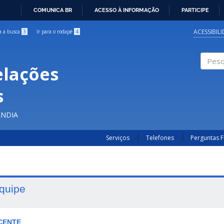
COMUNICA BR
ACESSO À INFORMAÇÃO
PARTICIPE
IR
PARA
ACESSIBIL
ra a busca
3
Ir para o rodapé
4
O
CONTEÚDO
elações
Pesqui
s
ÂNDIA
Serviços
Telefones
Perguntas 
quipe
CENTE