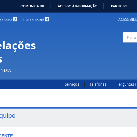
COMUNICA BR
ACESSO À INFORMAÇÃO
PARTICIPE
IR
PARA
ACESSIBIL
ra a busca
3
Ir para o rodapé
4
O
CONTEÚDO
elações
Pesqui
s
ÂNDIA
Serviços
Telefones
Perguntas 
quipe
CENTE