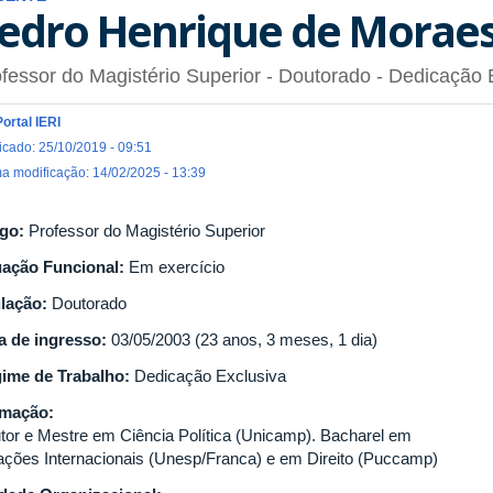
edro Henrique de Moraes
fessor do Magistério Superior
- Doutorado
- Dedicação 
Portal IERI
icado: 25/10/2019 - 09:51
ma modificação: 14/02/2025 - 13:39
go:
Professor do Magistério Superior
uação Funcional:
Em exercício
ulação:
Doutorado
a de ingresso:
03/05/2003 (23 anos, 3 meses, 1 dia)
ime de Trabalho:
Dedicação Exclusiva
rmação:
tor e Mestre em Ciência Política (Unicamp). Bacharel em
ações Internacionais (Unesp/Franca) e em Direito (Puccamp)