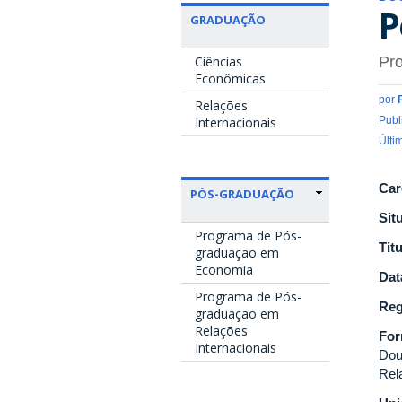
P
GRADUAÇÃO
Ciências
Pro
Econômicas
por
Relações
Internacionais
Publ
Últi
Car
PÓS-GRADUAÇÃO
Sit
Programa de Pós-
Tit
graduação em
Economia
Dat
Programa de Pós-
Reg
graduação em
Relações
Fo
Internacionais
Dou
Rel