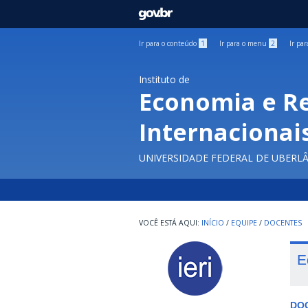
GOVBR
Ir para o conteúdo
1
Ir para o menu
2
Ir pa
Instituto de
Economia e R
Internacionai
UNIVERSIDADE FEDERAL DE UBERL
INÍCIO
/
EQUIPE
/
DOCENTES
E
DO