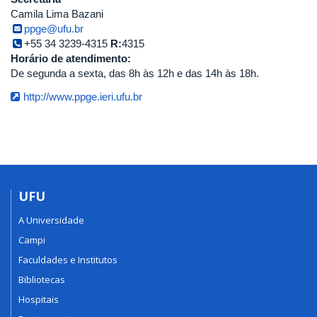
Camila Lima Bazani
ppge@ufu.br
+55 34 3239-4315
R:
4315
Horário de atendimento:
De segunda a sexta, das 8h às 12h e das 14h às 18h.
http://www.ppge.ieri.ufu.br
UFU
A Universidade
Campi
Faculdades e Institutos
Bibliotecas
Hospitais