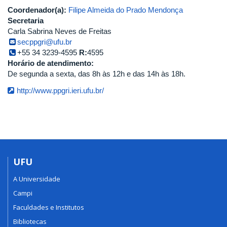
Coordenador(a):
Filipe Almeida do Prado Mendonça
Secretaria
Carla Sabrina Neves de Freitas
secppgri@ufu.br
+55 34 3239-4595
R:
4595
Horário de atendimento:
De segunda a sexta, das 8h às 12h e das 14h às 18h.
http://www.ppgri.ieri.ufu.br/
UFU
A Universidade
Campi
Faculdades e Institutos
Bibliotecas