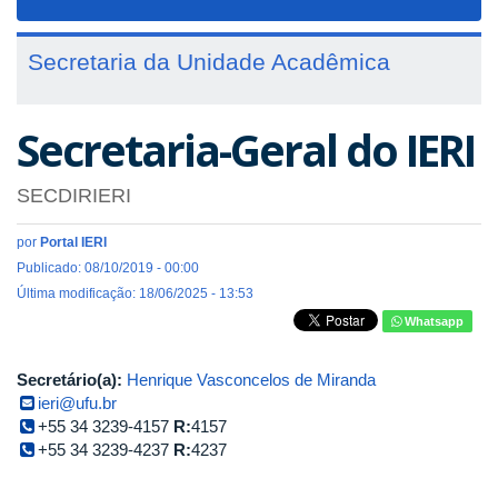
navigat
Secretaria da Unidade Acadêmica
Secretaria-Geral do IERI
SECDIRIERI
por
Portal IERI
Publicado: 08/10/2019 - 00:00
Última modificação: 18/06/2025 - 13:53
Whatsapp
Secretário(a):
Henrique Vasconcelos de Miranda
ieri@ufu.br
+55 34 3239-4157
R:
4157
+55 34 3239-4237
R:
4237