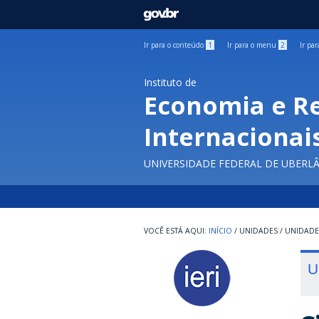
GOVBR
Ir para o conteúdo
1
Ir para o menu
2
Ir pa
Instituto de
Economia e R
Internacionai
UNIVERSIDADE FEDERAL DE UBERL
INÍCIO
/
UNIDADES
/
UNIDADE
U