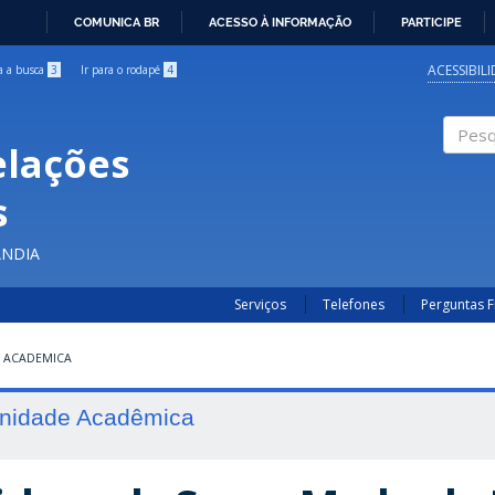
COMUNICA BR
ACESSO À INFORMAÇÃO
PARTICIPE
IR
PARA
ACESSIBIL
ra a busca
3
Ir para o rodapé
4
O
CONTEÚDO
elações
Pesqui
s
ÂNDIA
Serviços
Telefones
Perguntas 
 ACADEMICA
nidade Acadêmica