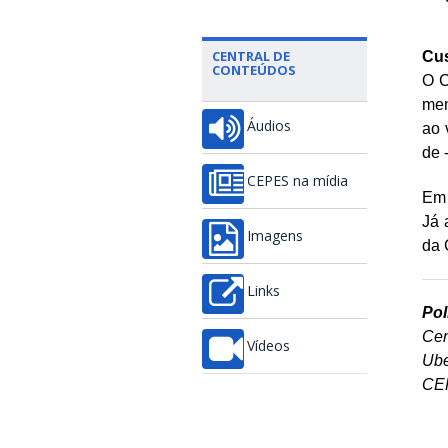
CENTRAL DE
Cus
CONTEÚDOS
O 
men
Áudios
ao 
de 
CEPES na mídia
Em 
Já 
Imagens
da 
Links
Pol
Cen
Vídeos
Ube
CE