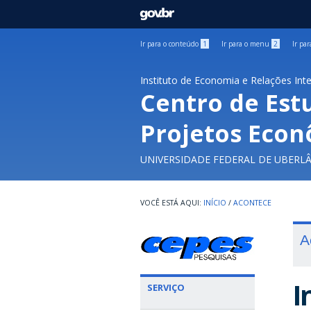
GOVBR
Ir para o conteúdo
1
Ir para o menu
2
Ir pa
Instituto de Economia e Relações Int
Centro de Est
Projetos Econ
UNIVERSIDADE FEDERAL DE UBERL
INÍCIO
/
ACONTECE
A
I
SERVIÇO