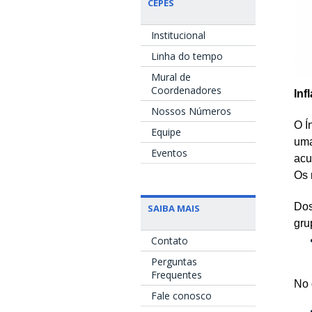
CEPES
Institucional
Linha do tempo
Mural de
Coordenadores
Inf
Nossos Números
O Í
Equipe
uma
Eventos
acu
Os 
Dos
SAIBA MAIS
gru
Contato
Perguntas
Frequentes
No 
Fale conosco