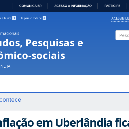
COMUNICA BR
ACESSO À INFORMAÇÃO
PARTICIPE
IR
PARA
ACESSIBIL
ra a busca
3
Ir para o rodapé
4
O
CONTEÚDO
ernacionais
udos, Pesquisas e
Pesqui
ômico-sociais
ÂNDIA
contece
nflação em Uberlândia fi