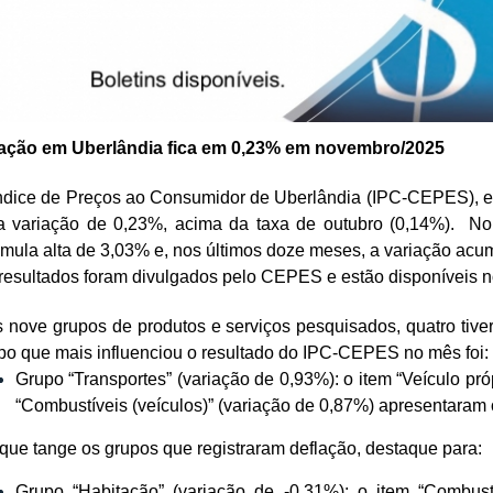
lação em Uberlândia fica em 0,23% em novembro/2025
ndice de Preços ao Consumidor de Uberlândia (IPC-CEPES), 
 variação de 0,23%, acima da taxa de outubro (0,14%). N
mula alta de 3,03% e, nos últimos doze meses, a variação acu
resultados foram divulgados pelo CEPES e estão disponíveis 
 nove grupos de produtos e serviços pesquisados, quatro tive
po que mais influenciou o resultado do IPC-CEPES no mês foi:
Grupo “Transportes” (variação de 0,93%): o item “Veículo pró
“Combustíveis (veículos)” (variação de 0,87%) apresentaram
que tange os grupos que registraram deflação, destaque para:
Grupo “Habitação” (variação de -0,31%): o item “Combustí