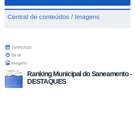
navigat
Central de conteúdos / Imagens
16/09/2020
09:18
Imagens
Ranking Municipal do Saneamento -
DESTAQUES