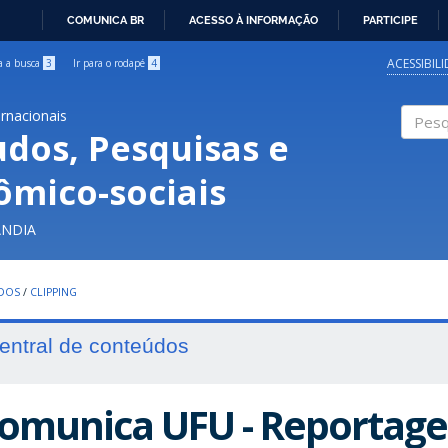
COMUNICA BR
ACESSO À INFORMAÇÃO
PARTICIPE
IR
PARA
ACESSIBIL
ra a busca
3
Ir para o rodapé
4
O
CONTEÚDO
ernacionais
udos, Pesquisas e
Pesqui
ômico-sociais
ÂNDIA
UDOS
/
CLIPPING
entral de conteúdos
omunica UFU - Reportage