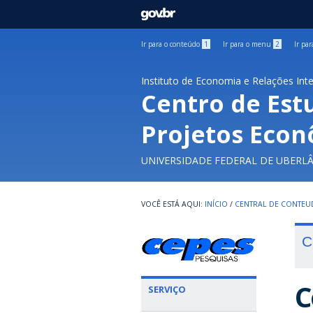
GOVBR
Ir para o conteúdo
1
Ir para o menu
2
Ir pa
Instituto de Economia e Relações Int
Centro de Est
Projetos Econ
UNIVERSIDADE FEDERAL DE UBERL
INÍCIO
/
CENTRAL DE CONTE
C
C
SERVIÇO