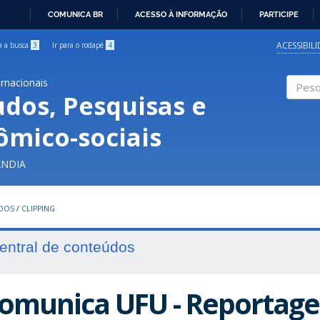
COMUNICA BR
ACESSO À INFORMAÇÃO
PARTICIPE
IR
PARA
ACESSIBIL
ra a busca
3
Ir para o rodapé
4
O
CONTEÚDO
ernacionais
udos, Pesquisas e
Pesqui
ômico-sociais
ÂNDIA
UDOS
/
CLIPPING
entral de conteúdos
omunica UFU - Reportage