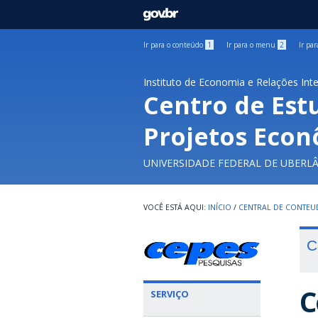
GOVBR
Ir para o conteúdo
1
Ir para o menu
2
Ir pa
Instituto de Economia e Relações Int
Centro de Est
Projetos Econ
UNIVERSIDADE FEDERAL DE UBERL
INÍCIO
/
CENTRAL DE CONTE
C
C
SERVIÇO