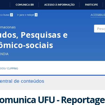
COMUNICA BR
ACESSO À INFORMAÇÃO
PARTICIPE
IR
PARA
ACESSIBIL
ra a busca
3
Ir para o rodapé
4
O
CONTEÚDO
ernacionais
udos, Pesquisas e
Pesqui
ômico-sociais
ÂNDIA
UDOS
/
CLIPPING
entral de conteúdos
omunica UFU - Reportage