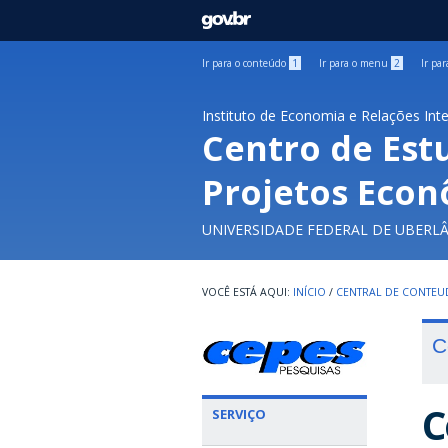
GOVBR
Ir para o conteúdo
1
Ir para o menu
2
Ir pa
Instituto de Economia e Relações Int
Centro de Est
Projetos Econ
UNIVERSIDADE FEDERAL DE UBERL
INÍCIO
/
CENTRAL DE CONTE
C
C
SERVIÇO