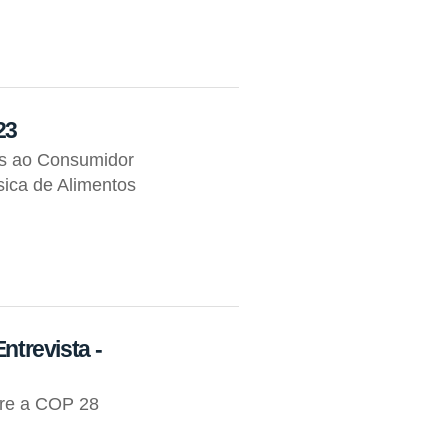
23
os ao Consumidor
ica de Alimentos
Entrevista -
bre a COP 28