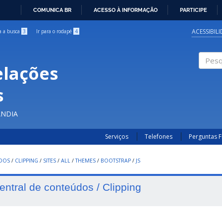
COMUNICA BR
ACESSO À INFORMAÇÃO
PARTICIPE
IR
PARA
ACESSIBIL
ra a busca
3
Ir para o rodapé
4
O
CONTEÚDO
elações
Pesqui
s
ÂNDIA
Serviços
Telefones
Perguntas 
UDOS
/
CLIPPING
/
SITES
/
ALL
/
THEMES
/
BOOTSTRAP
/
JS
entral de conteúdos / Clipping