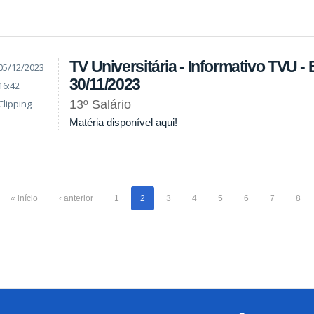
TV Universitária - Informativo TVU - 
05/12/2023
30/11/2023
16:42
Clipping
13º Salário
Matéria disponível aqui!
« início
‹ anterior
1
2
3
4
5
6
7
8