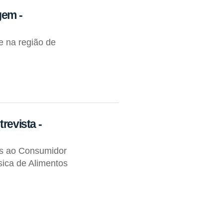
gem -
e na região de
revista -
os ao Consumidor
ica de Alimentos