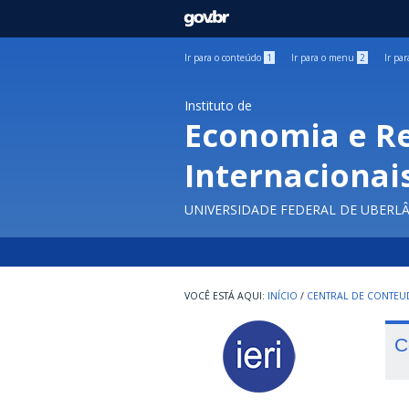
GOVBR
Ir para o conteúdo
1
Ir para o menu
2
Ir pa
Instituto de
Economia e R
Internacionai
UNIVERSIDADE FEDERAL DE UBERL
INÍCIO
/
CENTRAL DE CONTE
C