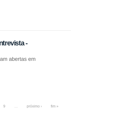
ntrevista -
oram abertas em
9
…
próximo ›
fim »