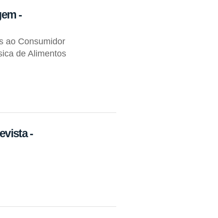
gem -
os ao Consumidor
ica de Alimentos
evista -