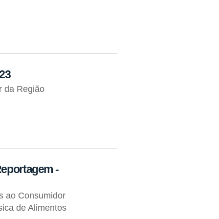
023
r da Região
Reportagem -
os ao Consumidor
ica de Alimentos