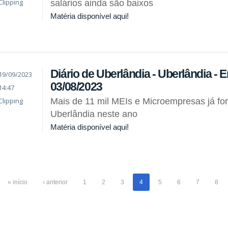
Clipping
salários ainda são baixos
Matéria disponível aqui!
Diário de Uberlândia - Uberlândia - E
19/09/2023
03/08/2023
14:47
Clipping
Mais de 11 mil MEIs e Microempresas já f
Uberlândia neste ano
Matéria disponível aqui!
« início
‹ anterior
1
2
3
4
5
6
7
8