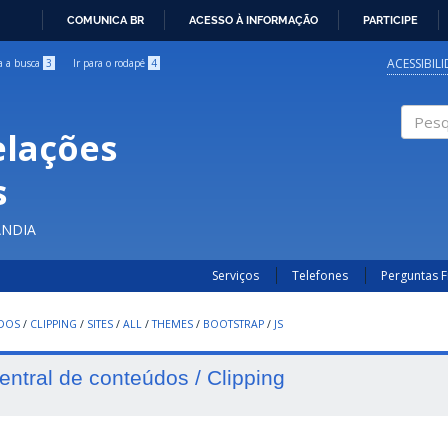
COMUNICA BR
ACESSO À INFORMAÇÃO
PARTICIPE
IR
PARA
ACESSIBIL
ra a busca
3
Ir para o rodapé
4
O
CONTEÚDO
elações
Pesqui
s
ÂNDIA
Serviços
Telefones
Perguntas 
UDOS
/
CLIPPING
/
SITES
/
ALL
/
THEMES
/
BOOTSTRAP
/
JS
entral de conteúdos / Clipping