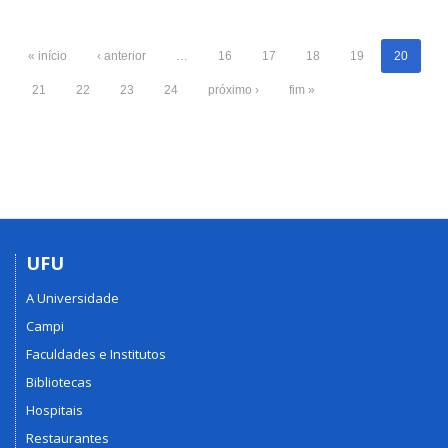
« início
‹ anterior
…
16
17
18
19
20
21
22
23
24
próximo ›
fim »
UFU
A Universidade
Campi
Faculdades e Institutos
Bibliotecas
Hospitais
Restaurantes