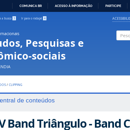
COMUNICA BR
ACESSO À INFORMAÇÃO
PARTICIPE
IR
PARA
ACESSIBIL
ra a busca
3
Ir para o rodapé
4
O
CONTEÚDO
ernacionais
udos, Pesquisas e
Pesqui
ômico-sociais
ÂNDIA
UDOS
/
CLIPPING
entral de conteúdos
V Band Triângulo - Band C