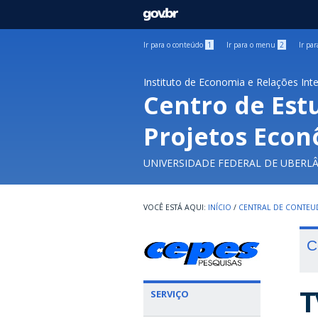
GOVBR
Ir para o conteúdo
1
Ir para o menu
2
Ir pa
Instituto de Economia e Relações Int
Centro de Est
Projetos Econ
UNIVERSIDADE FEDERAL DE UBERL
INÍCIO
/
CENTRAL DE CONTE
C
T
SERVIÇO