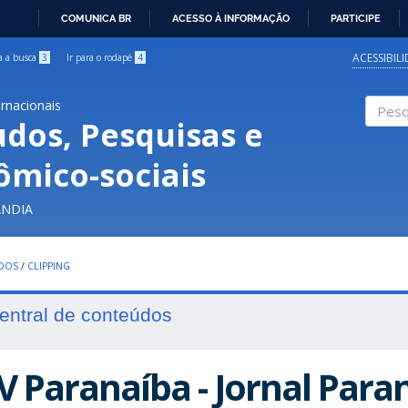
COMUNICA BR
ACESSO À INFORMAÇÃO
PARTICIPE
IR
PARA
ACESSIBIL
ra a busca
3
Ir para o rodapé
4
O
CONTEÚDO
ernacionais
udos, Pesquisas e
Pesqui
ômico-sociais
ÂNDIA
UDOS
/
CLIPPING
entral de conteúdos
V Paranaíba - Jornal Paran