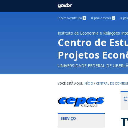
GOVBR
Ir para o conteúdo
1
Ir para o menu
2
Ir pa
Instituto de Economia e Relações Int
Centro de Est
Projetos Econ
UNIVERSIDADE FEDERAL DE UBERL
INÍCIO
/
CENTRAL DE CONTE
C
T
SERVIÇO